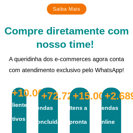
Saiba Mais
Compre diretamente com
nosso time!
A queridinha dos e-commerces agora conta
com atendimento exclusivo pelo WhatsApp!
+
10.000
+
72.727
+
15.000
+
2.68
Clientes
Vendas
Itens a
Vendas
Ativos
Concluídas
pronta
online