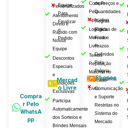
Compre
de Preços e
Equipe
Personalizados
Pelo
Quantidades
Para
Atendimento
Aplicativo
Regras
Finalizar
Direto e
Logística
Rígidas de
o
Rápido com
Mercado
Frete e
Pedido
Nossa
Livre
Prazos
Equipe
Definidos
Temos
Descontos
Pela
Reputação
Especiais
Própria
Máxima no
e
Shopee
Mercad
Plataforma
Mercado
Condições
o Livre
Livre
Comunicação
Exclusivas
Compra
e Suporte
Participa
r Pelo
Restritas no
Automaticamente
WhatsA
Sistema do
dos Sorteios e
pp
Mercado
Brindes Mensais