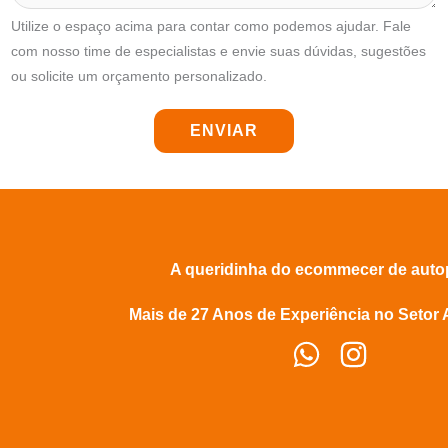
o
Utilize o espaço acima para contar como podemos ajudar. Fale
n
com nosso time de especialistas e envie suas dúvidas, sugestões
e
ou solicite um orçamento personalizado.
ENVIAR
A queridinha do ecommecer de aut
Mais de 27 Anos de Experiência no Setor