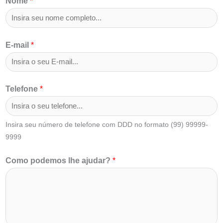
Nome
*
p
E-mail
*
o
d
e
Telefone
*
m
o
Insira seu número de telefone com DDD no formato (99) 99999-
s
9999
*
T
Como podemos lhe ajudar?
*
e
l
e
f