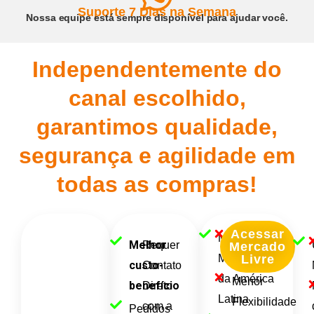
Suporte 7 Dias na Semana
Nossa equipe está sempre disponível para ajudar você.
Independentemente do
canal escolhido,
garantimos qualidade,
segurança e agilidade em
todas as compras!
Acessar
Maior
Taxas
Melhor
Requer
Mercado
Marketplace
Elevadas
Livre
custo-
Contato
da América
Menor
benefício
Direto
Latina
Flexibilidade
com a
Pedidos