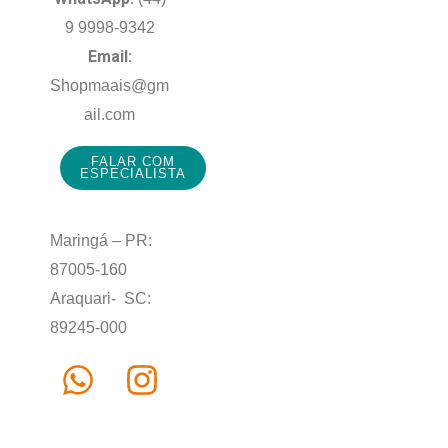
9 9998-9342
Email:
Shopmaais@gm
ail.com
FALAR COM
ESPECIALISTA
Maringá – PR:
87005-160
Araquari- SC:
89245-000
W
I
h
n
a
s