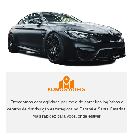
t
t
s
a
a
g
p
r
p
a
m
sOMOS ÁGEIS
Entregamos com agilidade por meio de parceiros logísticos e
centros de distribuição estratégicos no Paraná e Santa Catarina.
Mais rapidez para você, onde estiver.