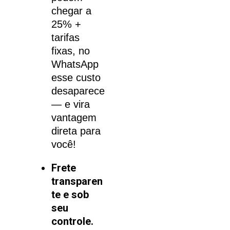
chegar a
25% +
tarifas
fixas, no
WhatsApp
esse custo
desaparece
— e vira
vantagem
direta para
você!
Frete
transparen
te e sob
seu
controle.