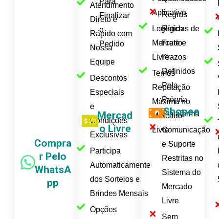
Para
Atendimento
Aplicativo
Regras
Finalizar
Direto e
Logística
Rígidas de
o
Rápido com
Mercado
Frete e
Pedido
Nossa
Livre
Prazos
Equipe
Definidos
Temos
Descontos
Pela
Reputação
Especiais
Própria
Máxima no
e
Shopee
Mercad
Plataforma
Mercado
Condições
o Livre
Livre
Comunicação
Exclusivas
Compra
e Suporte
Participa
r Pelo
Restritas no
Automaticamente
WhatsA
Sistema do
dos Sorteios e
pp
Mercado
Brindes Mensais
Livre
Opções
Sem