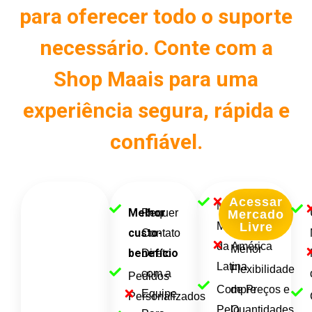
para oferecer todo o suporte
necessário. Conte com a
Shop Maais para uma
experiência segura, rápida e
confiável.
Acessar
Maior
Taxas
Melhor
Requer
Mercado
Marketplace
Elevadas
Livre
custo-
Contato
da América
Menor
benefício
Direto
Latina
Flexibilidade
com a
Pedidos
Compre
de Preços e
Equipe
Personalizados
Pelo
Quantidades