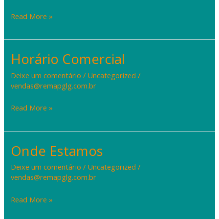
Read More »
Horário Comercial
Horário
Comercial
Deixe um comentário
/
Uncategorized
/
vendas@remapglg.com.br
Read More »
Onde Estamos
Onde
Estamos
Deixe um comentário
/
Uncategorized
/
vendas@remapglg.com.br
Read More »